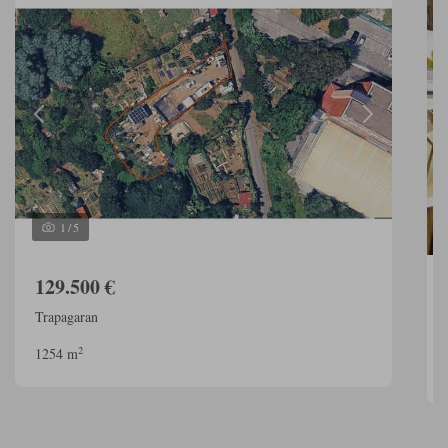
1
/
5
129.500 €
Trapagaran
2
1254 m