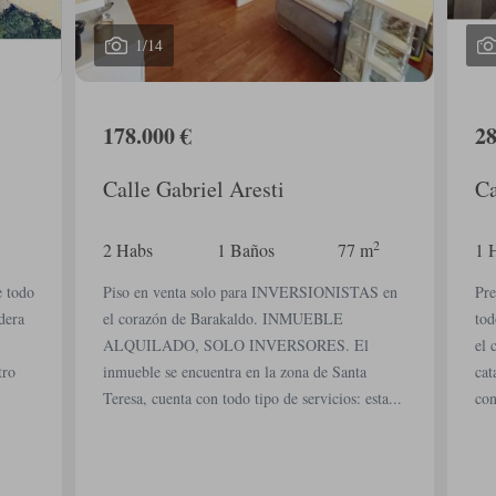
1
/
14
178.000 €
28
Calle Gabriel Aresti
Ca
2
2 Habs
1 Baños
77 m
1 
e todo
Piso en venta solo para INVERSIONISTAS en
Pre
dera
el corazón de Barakaldo. INMUEBLE
tod
ALQUILADO, SOLO INVERSORES. El
el 
tro
inmueble se encuentra en la zona de Santa
cat
Teresa, cuenta con todo tipo de servicios: esta...
con